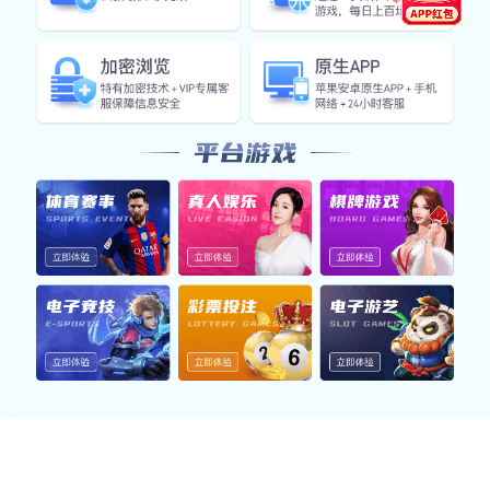
使用小技巧 · 提升你的观赛体验
赛事直播开启提醒
在赛事详情页点击“开赛提醒”，系统将主动通知你准时观看。
关注你喜爱的队伍
点击队伍名称旁边的图标，即可添加至关注清单，第一时间获
取动态。
查看历史战绩
球队资料页可查阅近10场比赛的结果与胜率，更好辅助判断走
势。
开启深色模式
点击页面右上角图标进入夜间护眼模式，适合夜间长时间观
看。