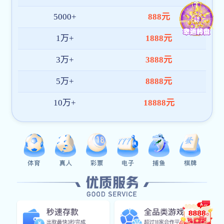
七、未成年人保护
我们不会面向 14 周岁以下用户提供注册服务。如发现未成年人
信息，我们将及时删除。如您是监护人可与我们联系处理。
八、隐私政策的更新
当本政策有重大调整时，我们将通过平台公告、推送等方式提前
告知。
九、联系我们
如有任何隐私相关的问题，请发送邮件至：
support@reycarolina.com