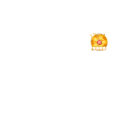
功能模块更新 · 分类查看版本
演进
我们从功能角度归纳最近多个版本的主要更新内容，便于你