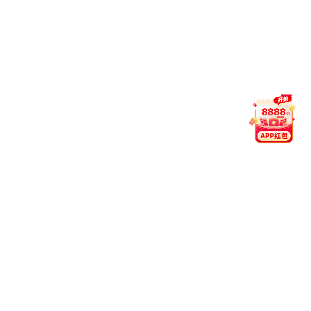
实时比分&赛程