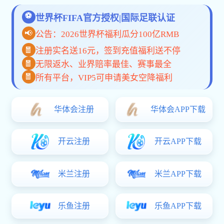
极速比分
数据洞察
互动社区
数据安全 全方位防护
在mk体育平台，数据防护不仅是底层机制，更是平台运
营的基本责任。我们从用户访问到操作全流程建立安全
通道，有效防范多类潜在风险。
多重加密策略，防止数据泄露
AI 风控引擎，监测账户异常行为
MK体育(MKSports)股份公司-中国官方网站支持跨